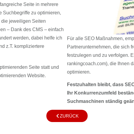
mfangreiche Seite in mehrere
e Suchbegriffe zu optimieren,
die jeweiligen Seiten
hnen – Dank des CMS – einfach
ndert werden, dabei helfe ich
Für alle SEO Maßnahmen, empf
d z.T. kompliziertere
Partnerunternehmen, die sich fr
festzulegen und zu verfolgen. 
rankingcoach.com), die Ihnen d
optimierenden Seite statt und
optimieren.
timierenden Website.
Festzuhalten bleibt, dass SE
Ihr Konkurrenzumfeld beständ
Suchmaschinen ständig geänd
ZURÜCK